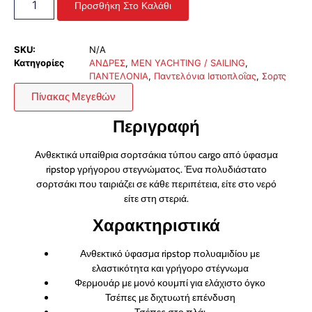
Προσθήκη Στο Καλάθι
SKU:
N/A
Κατηγορίες
ΑΝΔΡΕΣ
,
MEN YACHTING / SAILING
,
ΠΑΝΤΕΛΟΝΙΑ
,
Παντελόνια Ιστιοπλοΐας
,
Σορτς
Πίνακας Μεγεθών
Περιγραφή
Ανθεκτικά υπαίθρια σορτσάκια τύπου cargo από ύφασμα
ripstop γρήγορου στεγνώματος. Ένα πολυδιάστατο
σορτσάκι που ταιριάζει σε κάθε περιπέτεια, είτε στο νερό
είτε στη στεριά.
Χαρακτηριστικά
Ανθεκτικό ύφασμα ripstop πολυαμιδίου με
ελαστικότητα και γρήγορο στέγνωμα
Φερμουάρ με μονό κουμπί για ελάχιστο όγκο
Τσέπες με διχτυωτή επένδυση