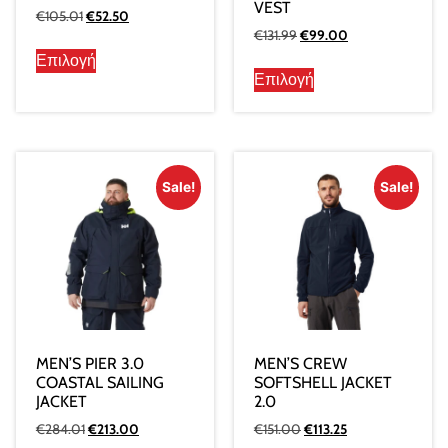
VEST
€
105.01
€
52.50
€
131.99
€
99.00
Επιλογή
Επιλογή
Sale!
Sale!
MEN’S PIER 3.0
MEN’S CREW
COASTAL SAILING
SOFTSHELL JACKET
JACKET
2.0
€
284.01
€
213.00
€
151.00
€
113.25