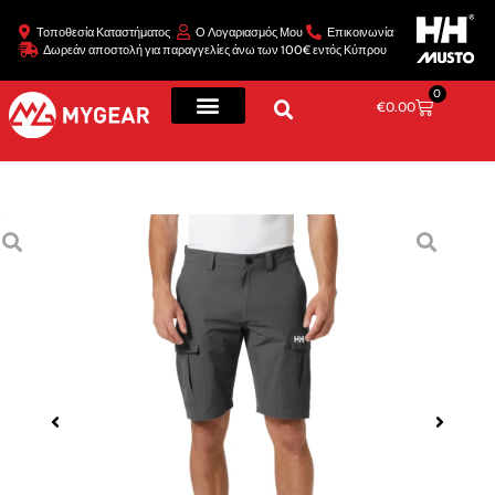
Τοποθεσία Καταστήματος
Ο Λογαριασμός Μου
Επικοινωνία
Δωρεάν αποστολή για παραγγελίες άνω των 100€ εντός Κύπρου
0
€
0.00