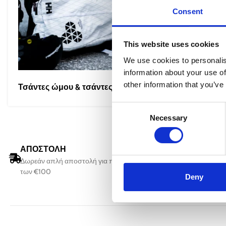
Consent
This website uses cookies
We use cookies to personalis
information about your use of
other information that you’ve
Τσάντες ώμου & τσάντες μέσης
(1)
Τσάντες D
Consent
Necessary
Selection
ΑΠΟΣΤΟΛΗ
ΠΑΡΑΔΟ
Δωρεάν απλή αποστολή για παραγγελίες άνω
Όλες οι παρ
των €100
3 εργάσιμων
Deny