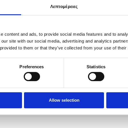
Λεπτομέρειες
e content and ads, to provide social media features and to analy
 our site with our social media, advertising and analytics partn
 provided to them or that they’ve collected from your use of their
uffel
(11)
Αδιάβροχες
(2)
Preferences
Statistics
ΣΗ
ΕΠΙΣΤΡΟΦΕΣ
αγγελίες θα παραδίδονται εντός 2-
Προσφέρουμε περίοδο επιστρ
 ημερών.
Allow selection