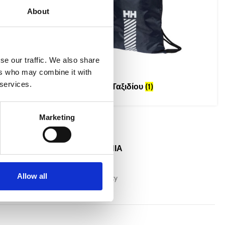
About
se our traffic. We also share
ers who may combine it with
 services.
Αξεσουάρ Ταξιδίου
(1)
Marketing
ΕΠΙΚΟΙΝΩΝΙΑ
οφής 30 ημερών
+357 25811316
Allow all
info@mygear.cy