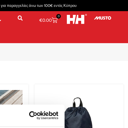
για παραγγελίες άνω των 100€ εντός Κύπρου
0
€
0.00