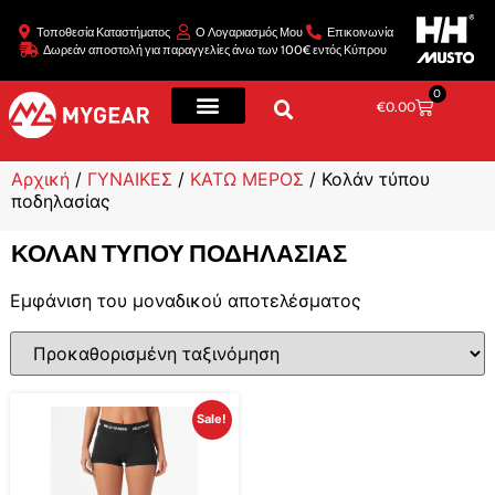
Τοποθεσία Καταστήματος
Ο Λογαριασμός Μου
Επικοινωνία
Δωρεάν αποστολή για παραγγελίες άνω των 100€ εντός Κύπρου
0
€
0.00
Αρχική
/
ΓΥΝΑΙΚΕΣ
/
ΚΑΤΩ ΜΕΡΟΣ
/ Κολάν τύπου
ποδηλασίας
ΚΟΛΆΝ ΤΎΠΟΥ ΠΟΔΗΛΑΣΊΑΣ
Εμφάνιση του μοναδικού αποτελέσματος
Sale!