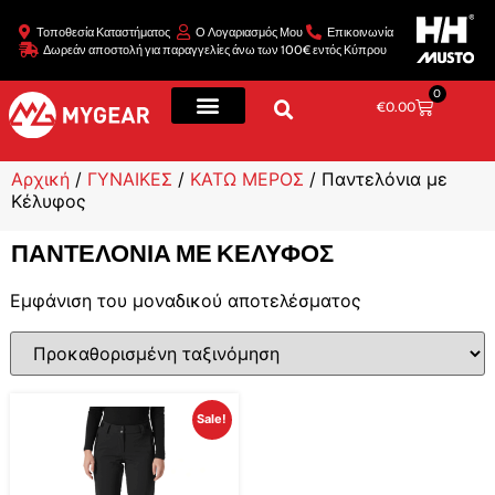
Τοποθεσία Καταστήματος
Ο Λογαριασμός Μου
Επικοινωνία
Δωρεάν αποστολή για παραγγελίες άνω των 100€ εντός Κύπρου
0
€
0.00
Αρχική
/
ΓΥΝΑΙΚΕΣ
/
ΚΑΤΩ ΜΕΡΟΣ
/ Παντελόνια με
Κέλυφος
ΠΑΝΤΕΛΌΝΙΑ ΜΕ ΚΈΛΥΦΟΣ
Εμφάνιση του μοναδικού αποτελέσματος
Sale!