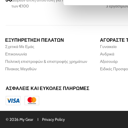
Δωρεάν απλή αποστολή για παραγγελίες άνω
Όλες οι παρ
των €100
3 εργάσιμων
ΕΞΥΠΗΡΕΤΗΣΗ ΠΕΛΑΤΩΝ
ΑΓΟΡΑΣΤΕ 
Σχετικά Με Εμάς
Γυναικεία
Επικοινωνία
Ανδρικά
Πολιτική επιστροφών & επιστροφής χρημάτων
Αξεσουάρ
Πίνακας Μεγεθών
Ειδικές Προσφο
ΑΣΦΑΛΕΙΣ ΚΑΙ ΕΥΚΟΛΕΣ ΠΛΗΡΩΜΕΣ
© 2026 My Gear I
Privacy Policy