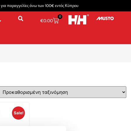
για παραγγελίες άνω των 100€ εντός Κύπρου
0
€
0.00
Sale!