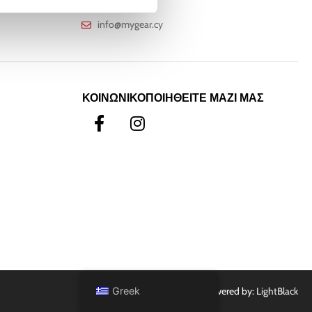
οφής 30 ημερών
+357 25811316
info@mygear.cy
ΚΟΙΝΩΝΙΚΟΠΟΙΗΘΕΙΤΕ ΜΑΖΙ ΜΑΣ
Greek
Powered by:
LightBlack