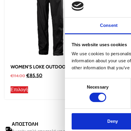
Consent
This website uses cookies
We use cookies to personalis
information about your use of
WOMEN’S LOKE OUTDOOR PANTS
WOMEN’S 
other information that you’ve
€
85.50
€
5
€
114.00
€
114.00
Consent
Necessary
Selection
Επιλογή
Επιλογή
Deny
ΑΠΟΣΤΟΛΗ
ΠΑΡΑΔΟ