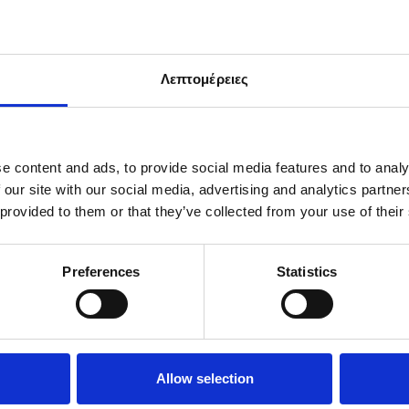
Λεπτομέρειες
e content and ads, to provide social media features and to analy
 our site with our social media, advertising and analytics partn
VANDRE TUR PANTS
WOMEN’S VERSALITE FLE
 provided to them or that they’ve collected from your use of their
7.00
€
43.55
€
67.00
Preferences
Statistics
Επιλογή
Allow selection
ΣΗ
ΕΠΙΣΤΡΟΦΕΣ