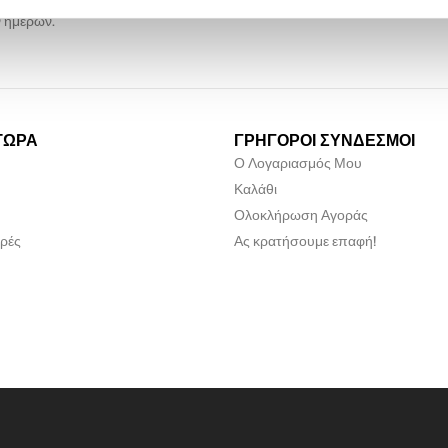
αγγελίες θα παραδίδονται εντός 2-
Προσφέρουμε περίοδο επιστρ
 ημερών.
ΤΩΡΑ
ΓΡΗΓΟΡΟΙ ΣΥΝΔΕΣΜΟΙ
Ο Λογαριασμός Μου
Καλάθι
Ολοκλήρωση Αγοράς
ρές
Ας κρατήσουμε επαφή!