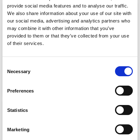
provide social media features and to analyse our traffic.
Sale!
Sale!
We also share information about your use of our site with
our social media, advertising and analytics partners who
may combine it with other information that you’ve
provided to them or that they’ve collected from your use
of their services.
Consent
HH ADVENTURE BELT
HH BOX BEANIE
Necessary
Selection
€
23.00
€
14.95
€
28.00
€
14.00
Προσθήκη στο καλάθι
Προσθήκη στο καλάθι
Preferences
Sale!
Sale!
Statistics
Marketing