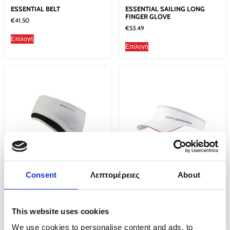
ESSENTIAL BELT
ESSENTIAL SAILING LONG
FINGER GLOVE
€
41.50
€
53.49
Επιλογή
Επιλογή
Consent
Λεπτομέρειες
About
EVOLUTION GORE-TEX
EVOLUTION RACE VISOR
INFINIUM HEADBAND
€
23.99
€
35.50
Επιλογή
This website uses cookies
Προσθήκη στο καλάθι
We use cookies to personalise content and ads, to