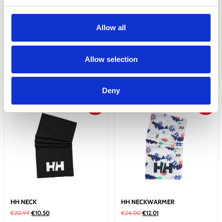
Allow all
HH BRAND CAP
HH LIGHT HEADBAND
€
38.00
€
15.20
€
16.99
€
12.74
Allow selection
Προσθήκη στο καλάθι
Προσθήκη στο καλάθι
Deny
Sale!
Sale!
HH NECK
HH NECKWARMER
€
20.99
€
10.50
€
24.00
€
12.01