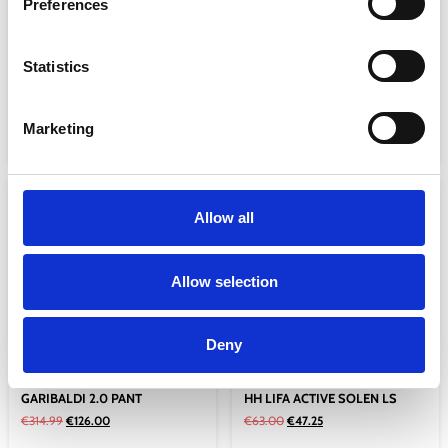
Preferences
Statistics
DOCK CHINOS
FALCON TR SHOES – SAPPHI
€
113.00
€
56.50
€
154.00
€
77.00
Marketing
Επιλογή
Επιλογή
Sale!
Sale!
Allow all
Allow selection
Deny
GARIBALDI 2.0 PANT
HH LIFA ACTIVE SOLEN LS
€
314.99
€
126.00
€
63.00
€
47.25