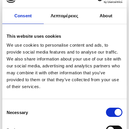
Sale!
Sale!
Consent
Λεπτομέρειες
About
This website uses cookies
We use cookies to personalise content and ads, to
provide social media features and to analyse our traffic.
We also share information about your use of our site with
CREW VEST 2.0
DAYBREAKER 1/2 ZIP FLEECE
our social media, advertising and analytics partners who
€
131.99
€
99.00
€
42.00
–
€
50.25
may combine it with other information that you’ve
provided to them or that they’ve collected from your use
Επιλογή
Επιλογή
of their services.
Sale!
Sale!
Consent
Necessary
Selection