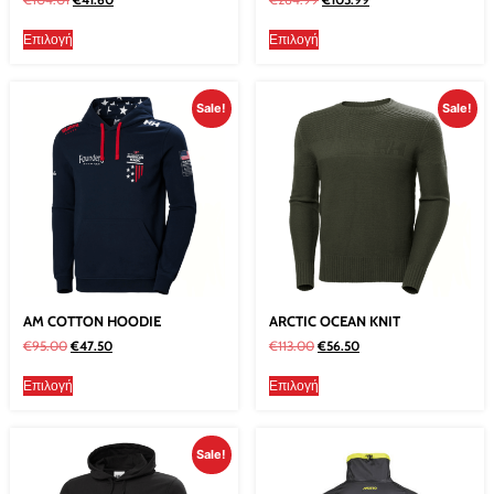
Επιλογή
Επιλογή
Sale!
Sale!
AM COTTON HOODIE
ARCTIC OCEAN KNIT
€
95.00
€
47.50
€
113.00
€
56.50
Επιλογή
Επιλογή
Sale!