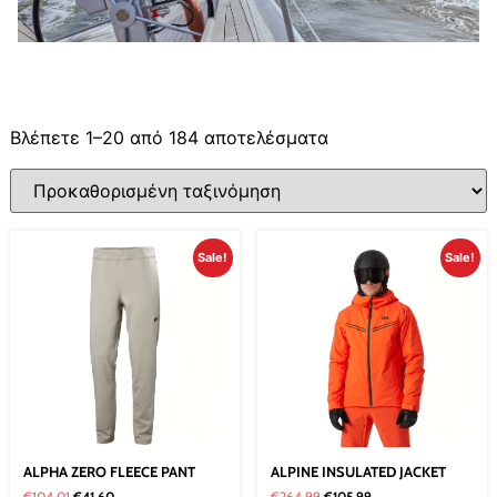
Βλέπετε 1–20 από 184 αποτελέσματα
Sale!
Sale!
ALPHA ZERO FLEECE PANT
ALPINE INSULATED JACKET
€
104.01
€
41.60
€
264.99
€
105.99