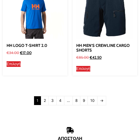
HH LOGO T-SHIRT 2.0
HH MEN’S CREWLINE CARGO
SHORTS
€
34.00
€
17.00
€
85.00
€
42.50
Επιλογή
Επιλογή
1
2
3
4
…
8
9
10
→
ΑΠΟΣΤΟΛΗ