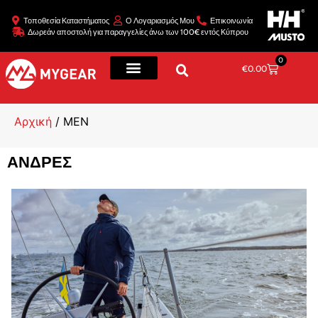
Τοποθεσία Καταστήματος
Ο Λογαριασμός Μου
Επικοινωνία
Δωρεάν αποστολή για παραγγελίες άνω των 100€ εντός Κύπρου
0
€
0.00
Αρχική
/ MEN
ΑΝΔΡΕΣ