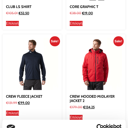
CLUB LS SHIRT
CORE GRAPHIC T
€
105.01
€
52.50
€
38.00
€
19.00
Επιλογή
Επιλογή
Sale!
Sale!
CREW FLEECE JACKET
CREW HOODED MIDLAYER
JACKET 2
€
131.99
€
99.00
€
179.00
€
134.25
Επιλογή
Επιλογή