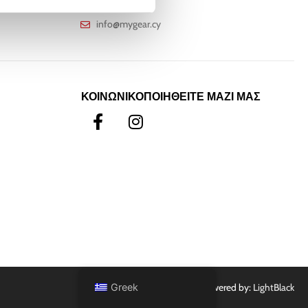
οφής 30 ημερών
+357 25811316
info@mygear.cy
ΚΟΙΝΩΝΙΚΟΠΟΙΗΘΕΙΤΕ ΜΑΖΙ ΜΑΣ
Greek
Powered by:
LightBlack