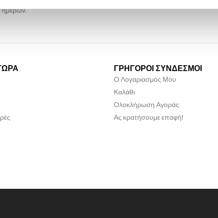
αγγελίες θα παραδίδονται εντός 2-
Προσφέρουμε περίοδο επιστρ
 ημερών.
ΤΩΡΑ
ΓΡΗΓΟΡΟΙ ΣΥΝΔΕΣΜΟΙ
Ο Λογαριασμός Μου
Καλάθι
Ολοκλήρωση Αγοράς
ρές
Ας κρατήσουμε επαφή!