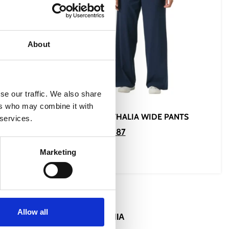
About
se our traffic. We also share
ers who may combine it with
0
WOMEN’S THALIA WIDE PANTS
 services.
€
49.87
€
66.50
Marketing
Επιλογή
Allow all
ΕΠΙΚΟΙΝΩΝΙΑ