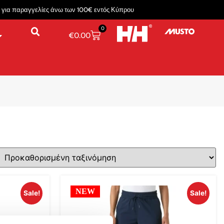
για παραγγελίες άνω των 100€ εντός Κύπρου
0
€
0.00
NEW
Sale!
Sale!