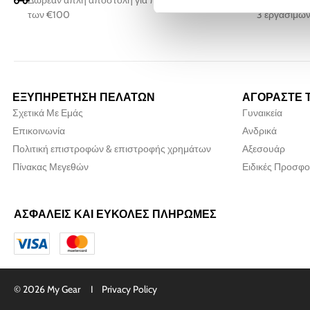
Δωρεάν απλή αποστολή για παραγγελίες άνω
Όλες οι παρ
των €100
3 εργάσιμων
ΕΞΥΠΗΡΕΤΗΣΗ ΠΕΛΑΤΩΝ
ΑΓΟΡΑΣΤΕ 
Σχετικά Με Εμάς
Γυναικεία
Επικοινωνία
Ανδρικά
Πολιτική επιστροφών & επιστροφής χρημάτων
Αξεσουάρ
Πίνακας Μεγεθών
Ειδικές Προσφο
ΑΣΦΑΛΕΙΣ ΚΑΙ ΕΥΚΟΛΕΣ ΠΛΗΡΩΜΕΣ
© 2026 My Gear I
Privacy Policy