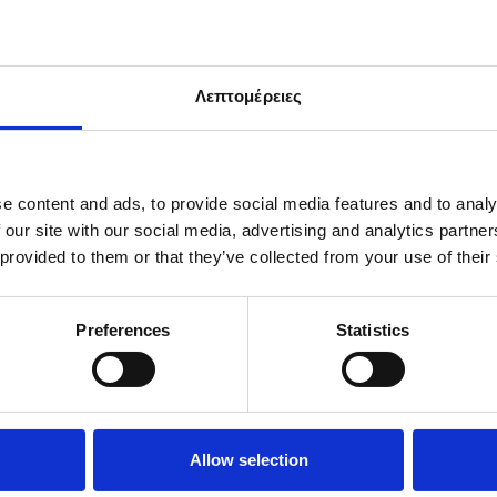
Λεπτομέρειες
e content and ads, to provide social media features and to analy
 our site with our social media, advertising and analytics partn
QD PANT
WOMEN’S THALIA PANT 2.
 provided to them or that they’ve collected from your use of their
7.50
€
50.25
€
67.00
Preferences
Statistics
Επιλογή
Allow selection
ΣΗ
ΕΠΙΣΤΡΟΦΕΣ