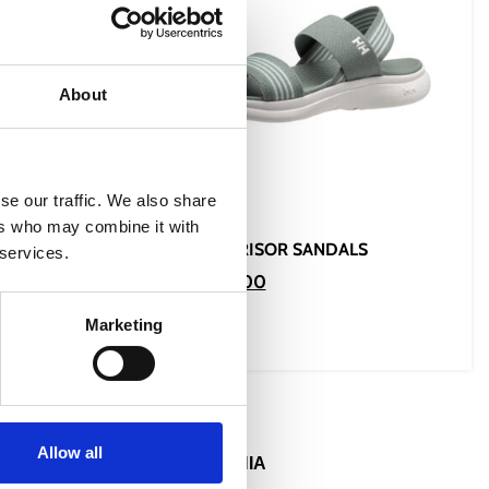
About
se our traffic. We also share
ers who may combine it with
 2
WOMEN’S RISOR SANDALS
 services.
€
39.00
€
77.99
Marketing
Επιλογή
Allow all
ΕΠΙΚΟΙΝΩΝΙΑ