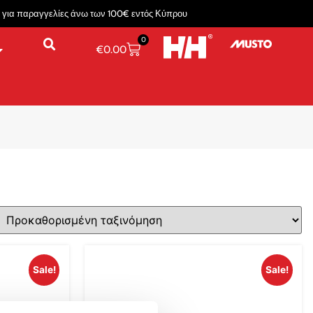
για παραγγελίες άνω των 100€ εντός Κύπρου
0
€
0.00
Sale!
Sale!