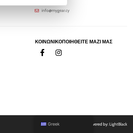
οφής 30 ημερών
+357 25811316
info@mygear.cy
ΚΟΙΝΩΝΙΚΟΠΟΙΗΘΕΙΤΕ ΜΑΖΙ ΜΑΣ
Greek
Powered by:
LightBlack