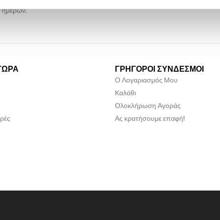
αγγελίες θα παραδίδονται εντός 2-
Προσφέρουμε περίοδο επιστρ
 ημερών.
ΤΩΡΑ
ΓΡΗΓΟΡΟΙ ΣΥΝΔΕΣΜΟΙ
Ο Λογαριασμός Μου
Καλάθι
Ολοκλήρωση Αγοράς
ρές
Ας κρατήσουμε επαφή!