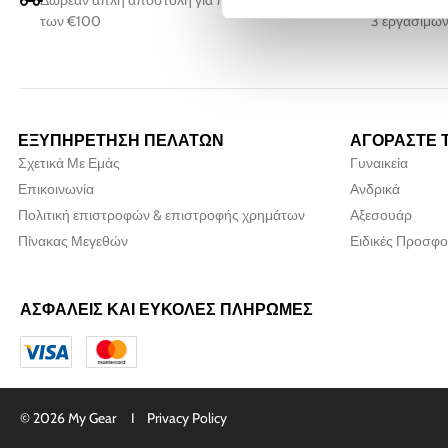
Δωρεάν απλή αποστολή για παραγγελίες άνω
Όλες οι παρ
των €100
3 εργάσιμων
ΕΞΥΠΗΡΕΤΗΣΗ ΠΕΛΑΤΩΝ
ΑΓΟΡΑΣΤΕ 
Σχετικά Με Εμάς
Γυναικεία
Επικοινωνία
Ανδρικά
Πολιτική επιστροφών & επιστροφής χρημάτων
Αξεσουάρ
Πίνακας Μεγεθών
Ειδικές Προσφο
ΑΣΦΑΛΕΙΣ ΚΑΙ ΕΥΚΟΛΕΣ ΠΛΗΡΩΜΕΣ
© 2026 My Gear I
Privacy Policy