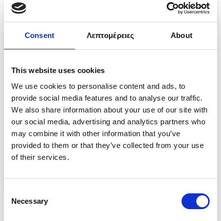
Επιλογή
Επιλογή
Consent
Λεπτομέρειες
About
Sale!
This website uses cookies
We use cookies to personalise content and ads, to
provide social media features and to analyse our traffic.
We also share information about your use of our site with
our social media, advertising and analytics partners who
may combine it with other information that you’ve
MEN’S SEASAND 2 LEATHER
provided to them or that they’ve collected from your use
SANDALS
of their services.
€
52.00
€
26.00
Επιλογή
Consent
Necessary
Selection