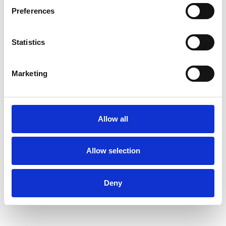
Preferences
ΑΠΟΣΤΟΛΗ
Δωρεάν απλή αποστολή για παραγγελίες άνω των €100
Statistics
ΠΑΡΑΔΟΣΗ
Όλες οι παραγγελίες θα παραδίδονται εντός 2-3 εργάσιμων ημερών.
Marketing
ΕΠΙΣΤΡΟΦΕΣ
Προσφέρουμε περίοδο επιστροφής 30 ημερών
Allow all
ΕΠΙΚΟΙΝΩΝΙΑ
Allow selection
+357 25811316
info@mygear.cy
Deny