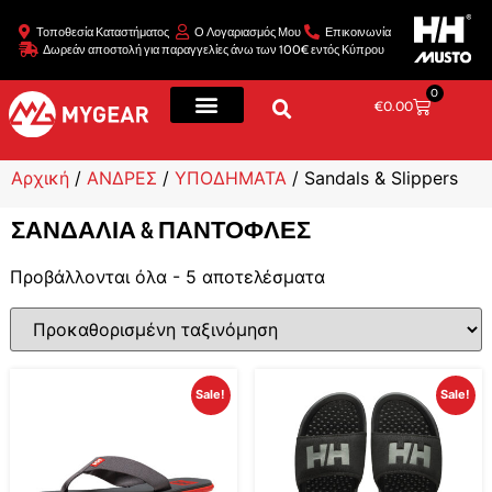
Τοποθεσία Καταστήματος
Ο Λογαριασμός Μου
Επικοινωνία
Δωρεάν αποστολή για παραγγελίες άνω των 100€ εντός Κύπρου
0
€
0.00
Αρχική
/
ΑΝΔΡΕΣ
/
ΥΠΟΔΗΜΑΤΑ
/ Sandals & Slippers
ΣΑΝΔΆΛΙΑ & ΠΑΝΤΌΦΛΕΣ
Προβάλλονται όλα - 5 αποτελέσματα
Sale!
Sale!